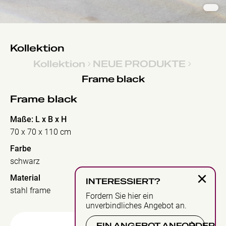
1
Kollektion
Kollektion
NEUE PRODUKTE
Frame black
Frame black
Maße: L x B x H
70 x 70 x 110 cm
Farbe
schwarz
×
Material
INTERESSIERT?
stahl frame
Fordern Sie hier ein
unverbindliches Angebot an.