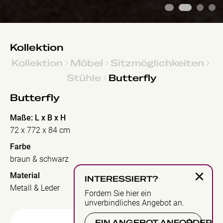
1
2
3
4
Kollektion
Kollektion
Möbel
Sitzmöglichkeiten
Stühle
Butterfly
Butterfly
Maße: L x B x H
72 x 772 x 84 cm
Farbe
braun & schwarz
×
Material
INTERESSIERT?
Metall & Leder
Fordern Sie hier ein
unverbindliches Angebot an.