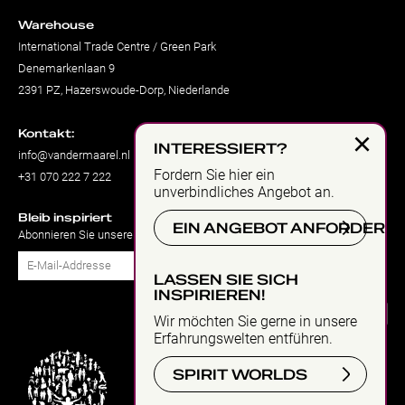
Warehouse
International Trade Centre / Green Park
Denemarkenlaan 9
2391 PZ, Hazerswoude-Dorp, Niederlande
×
Kontakt:
INTERESSIERT?
info@vandermaarel.nl
Fordern Sie hier ein
+31 070 222 7 222
unverbindliches Angebot an.
Bleib inspiriert
EIN ANGEBOT ANFORDERN
Abonnieren Sie unseren Newsletter
Abonnieren
LASSEN SIE SICH
INSPIRIEREN!
Wir möchten Sie gerne in unsere
Erfahrungswelten entführen.
SPIRIT WORLDS