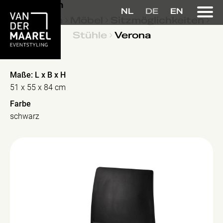
Kollektion
NL
DE
EN
Kollektion
Möbel
Sitzmöglichkeiten
Stühle
Verona
Verona
Maße: L x B x H
51 x 55 x 84 cm
Farbe
schwarz