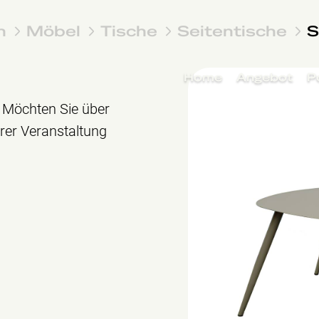
n
Möbel
Tische
Seitentische
S
Home
Angebot
P
. Möchten Sie über
hrer Veranstaltung