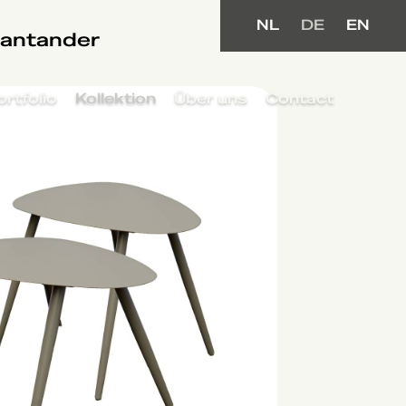
NL
DE
EN
antander
ortfolio
Kollektion
Über uns
Contact