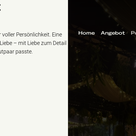
t
Home
Angebot
P
voller Persönlichkeit. Eine
iebe – mit Liebe zum Detail
utpaar passte.